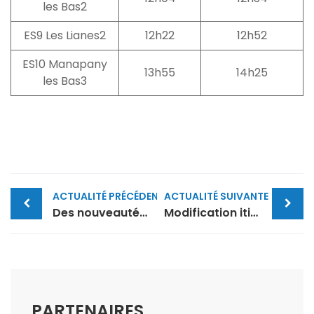
les Bas2
ES9 Les Lianes2
12h22
12h52
ES10 Manapany
13h55
14h25
les Bas3
Post
ACTUALITÉ PRÉCÉDENTE
ACTUALITÉ SUIVANTE
navigation
Des nouveautés pour tout le monde…
Modification itinéraire et horaires Etape 1
PARTENAIRES