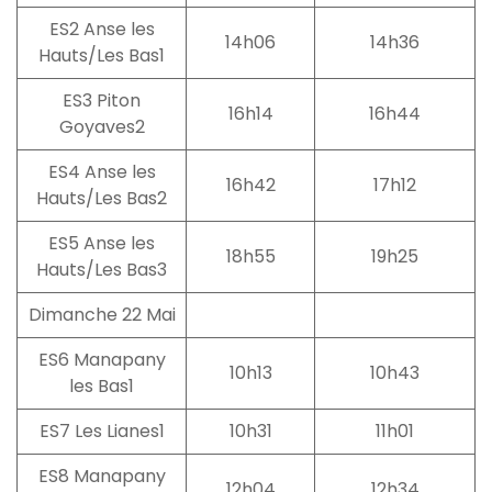
ES2 Anse les
14h06
14h36
Hauts/Les Bas1
ES3 Piton
16h14
16h44
Goyaves2
ES4 Anse les
16h42
17h12
Hauts/Les Bas2
ES5 Anse les
18h55
19h25
Hauts/Les Bas3
Dimanche 22 Mai
ES6 Manapany
10h13
10h43
les Bas1
ES7 Les Lianes1
10h31
11h01
ES8 Manapany
12h04
12h34