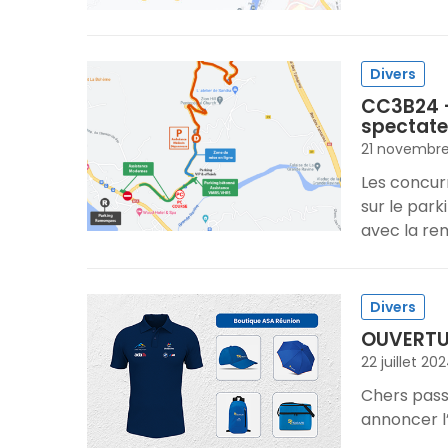
Divers
CC3B24 –
spectate
21 novembr
Les concurr
sur le park
avec la re
Divers
OUVERTUR
22 juillet 20
Chers passi
annoncer l