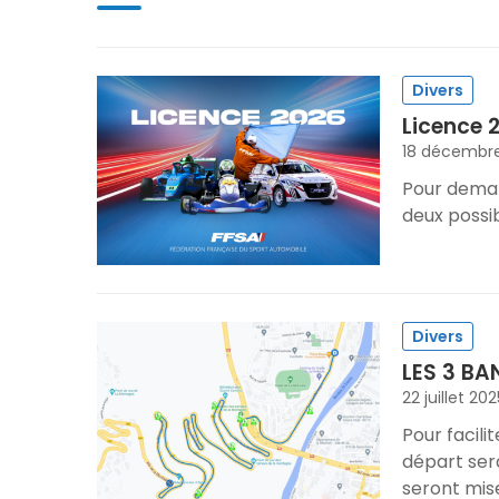
Divers
Licence 
18 décembr
Pour deman
deux possibi
Divers
LES 3 B
22 juillet 202
Pour facili
départ ser
seront mis