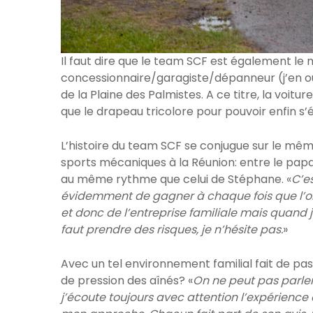
Il faut dire que le team SCF est également le m
concessionnaire/garagiste/dépanneur (j’en ou
de la Plaine des Palmistes. A ce titre, la voit
que le drapeau tricolore pour pouvoir enfin s
L’histoire du team SCF se conjugue sur le même
sports mécaniques à la Réunion: entre le papa N
au même rythme que celui de Stéphane. «
C’es
évidemment de gagner à chaque fois que l’on 
et donc de l’entreprise familiale mais quand j
faut prendre des risques, je n’hésite pas.
»
Avec un tel environnement familial fait de pass
de pression des aînés? «
On ne peut pas parler
j’écoute toujours avec attention l’expérience