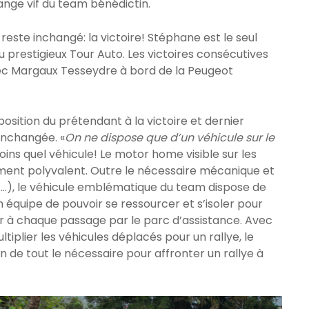
ange vif du team bénédictin.
este inchangé: la victoire! Stéphane est le seul
au prestigieux Tour Auto. Les victoires consécutives
vec Margaux Tesseydre à bord de la Peugeot
sposition du prétendant à la victoire et dernier
 inchangée. «
On ne dispose que d’un véhicule sur le
moins quel véhicule! Le motor home visible sur les
ment polyvalent. Outre le nécessaire mécanique et
etc…), le véhicule emblématique du team dispose de
 équipe de pouvoir se ressourcer et s’isoler pour
plir à chaque passage par le parc d’assistance. Avec
ltiplier les véhicules déplacés pour un rallye, le
 de tout le nécessaire pour affronter un rallye à