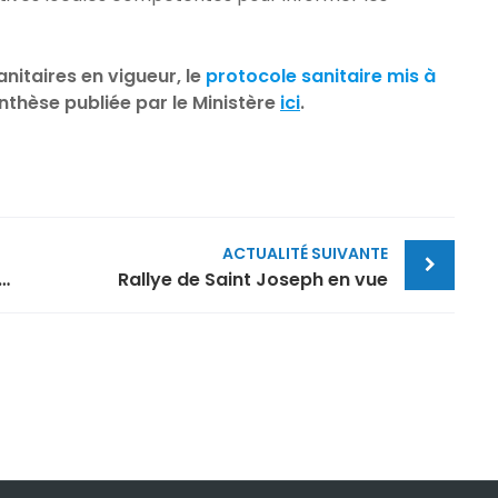
nitaires en vigueur, le
protocole sanitaire mis à
nthèse publiée par le Ministère
ici
.
ACTUALITÉ SUIVANTE
 enseignements et retour d’expérience…
Rallye de Saint Joseph en vue