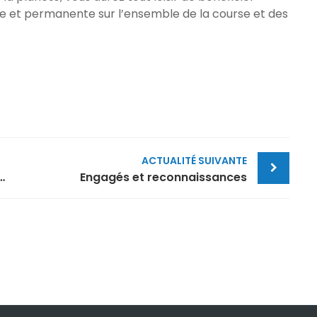
lle et permanente sur l’ensemble de la course et des
ACTUALITÉ SUIVANTE
rt mais Anthony Bruni absent au départ…
Engagés et reconnaissances